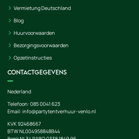
Vermietung Deutschland
Blog
Huurvoorwaarden
Bezorgingsvoorwaarden
Opzetinstructies
Contactgegevens
Nederland
Telefoon:
085 0041 623
Email:
info@partytentverhuur-venlo.nl
KVK 92468667
BTW NL004958848B44
Bank NL34 RABO 0338 1849 96