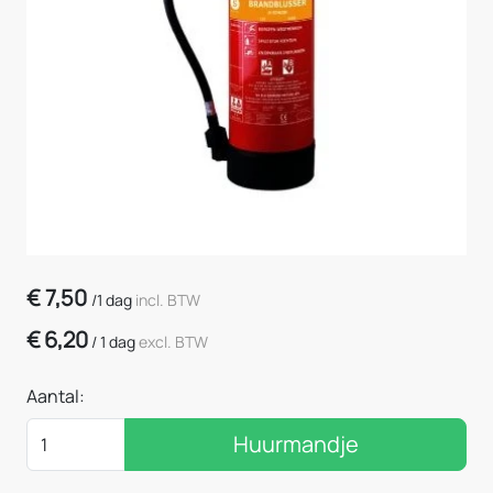
€
7,50
/
1 dag
incl. BTW
€
6,20
/
1 dag
excl. BTW
Aantal:
Huurmandje