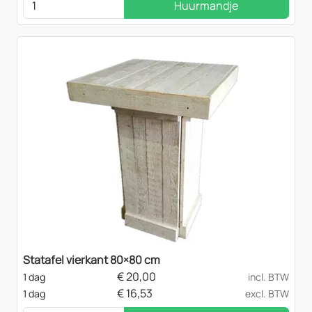
Huurmandje
Statafel vierkant 80×80 cm
€
20,00
1 dag
incl. BTW
€
16,53
1 dag
excl. BTW