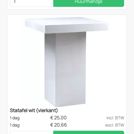
Huurmandje
Statafel wit (vierkant)
€
25,00
1 dag
incl. BTW
€
20,66
1 dag
excl. BTW