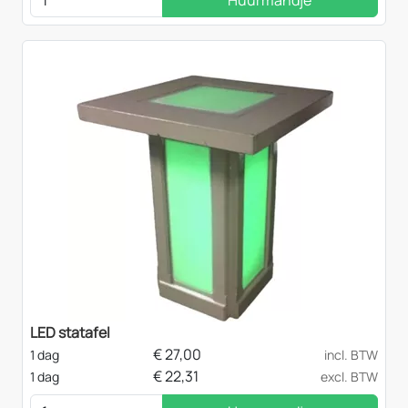
Huurmandje
LED statafel
€
27,00
1 dag
incl. BTW
€
22,31
1 dag
excl. BTW