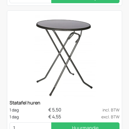
Statafel huren
€
5,50
1 dag
incl. BTW
€
4,55
1 dag
excl. BTW
Huurmandje