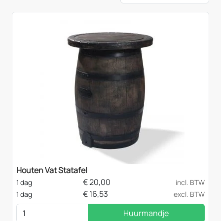
Houten Vat Statafel
€
20,00
1 dag
incl. BTW
€
16,53
1 dag
excl. BTW
Huurmandje