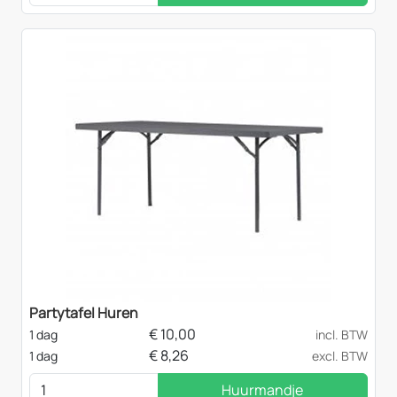
Partytafel Huren
€
10,00
1 dag
incl. BTW
€
8,26
1 dag
excl. BTW
Huurmandje