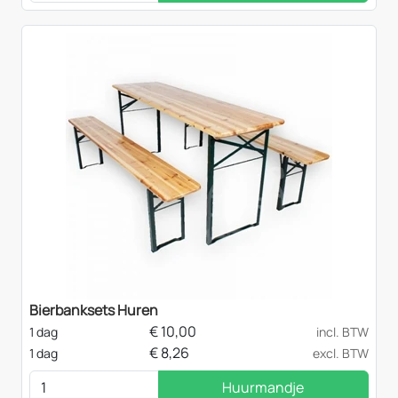
Bierbanksets Huren
€
10,00
1 dag
incl. BTW
€
8,26
1 dag
excl. BTW
Huurmandje