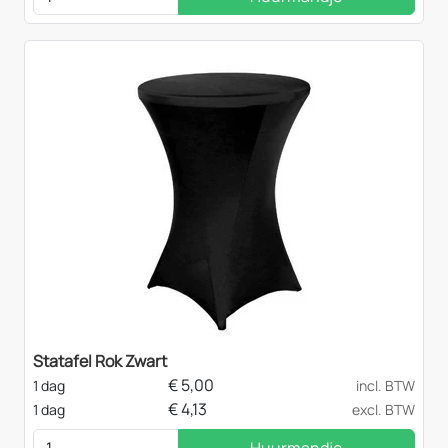
Statafel Rok Zwart
€
5,00
1 dag
incl. BTW
€
4,13
1 dag
excl. BTW