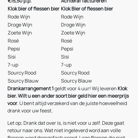
€15,50 p.p.
Achteraf factureren
Klok bier of flessen bier
Klok Bier of flessen bier
Rode Wijn
Rode Wijn
Droge Wijn
Droge Wijn
Zoete Wijn
Zoete Wijn
Rosé
Rosé
Pepsi
Pepsi
Sisi
Sisi
7-up
7-up
Sourcy Rood
Sourcy Rood
Sourcy Blauw
Sourcy Blauw
Drankarrangement 1
geldt voor 4 uur! Wij leveren
Klok
bier. Wilt u een ander soort bier geld hier een meerprijs
voor
. U bent altijd verzekerd van de juiste hoeveelheid
drank voor uw feest.
Let op; Drank dat over is, is niet voor u zelf. Deze gaat
retour naar ons. Wat niet ingeleverd word aan volle
flessen word doorgefactureerd. Lege flessen die niet