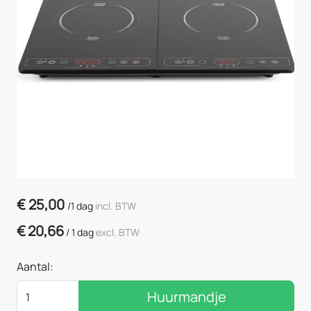
€
25,00
/
1 dag
incl. BTW
€
20,66
/
1 dag
excl. BTW
Aantal:
Huurmandje