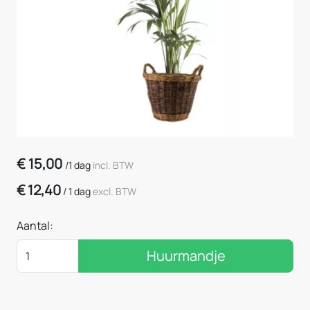
€
15,00
/
1 dag
incl. BTW
€
12,40
/
1 dag
excl. BTW
Aantal:
Huurmandje