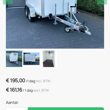
Previous
Nex
€
195,00
/
1 dag
incl. BTW
€
161,16
/
1 dag
excl. BTW
Aantal: