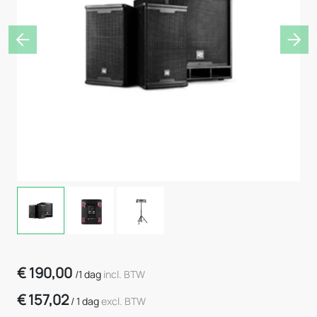
Previous
Nex
€
190,00
/
1 dag
incl. BTW
€
157,02
/
1 dag
excl. BTW