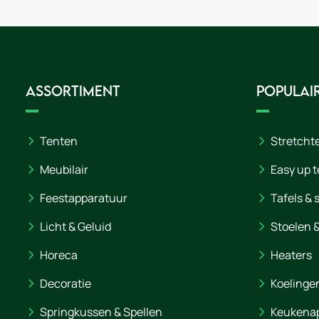
Assortiment
Populair
Tenten
Stretcht
Meubilair
Easy up t
Feestapparatuur
Tafels & 
Licht & Geluid
Stoelen 
Horeca
Heaters
Decoratie
Koelinge
Springkussen & Spellen
Keukena