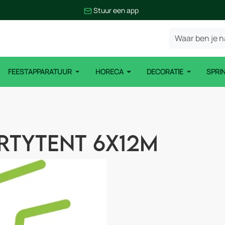
Stuur een app
FEESTAPPARATUUR
HORECA
DECORATIE
SPRI
rtytent 6x12m