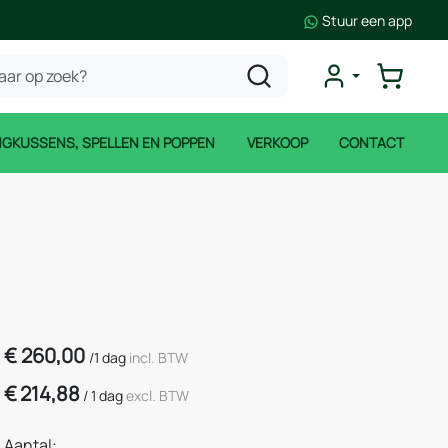
Stuur een app
NGKUSSENS, SPELLEN EN POPPEN
VERKOOP
CONTACT
€
260,00
/
1 dag
incl. BTW
€
214,88
/
1 dag
excl. BTW
Aantal: