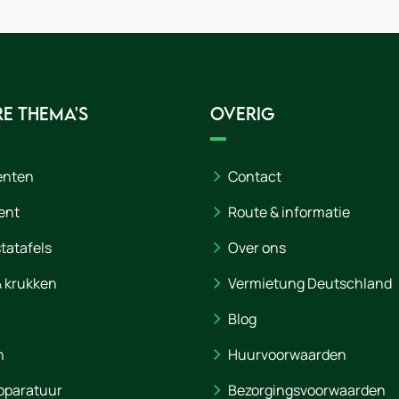
e thema's
Overig
enten
Contact
ent
Route & informatie
statafels
Over ons
& krukken
Vermietung Deutschland
Blog
n
Huurvoorwaarden
pparatuur
Bezorgingsvoorwaarden