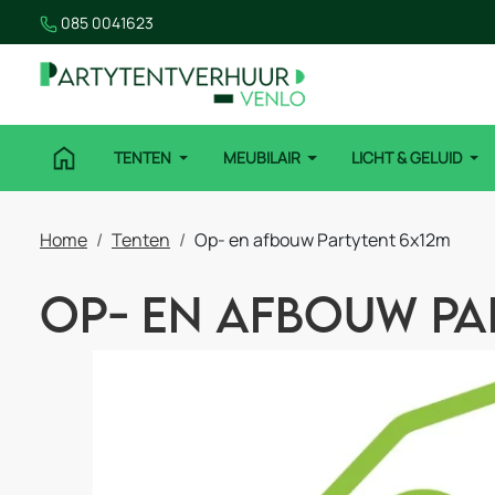
085 0041623
TENTEN
MEUBILAIR
LICHT & GELUID
Home
Tenten
Op- en afbouw Partytent 6x12m
Op- en afbouw Pa