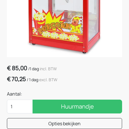
€
85,00
/
1 dag
incl. BTW
€
70,25
/
1 dag
excl. BTW
Aantal:
Huurmandje
Opties bekijken