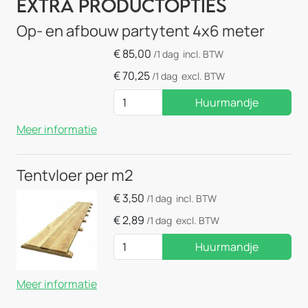
Extra Productopties
Op- en afbouw partytent 4x6 meter
€
85,00
/1 dag
incl. BTW
€
70,25
/1 dag
excl. BTW
Huurmandje
Meer informatie
Tentvloer per m2
€
3,50
/1 dag
incl. BTW
€
2,89
/1 dag
excl. BTW
Huurmandje
Meer informatie