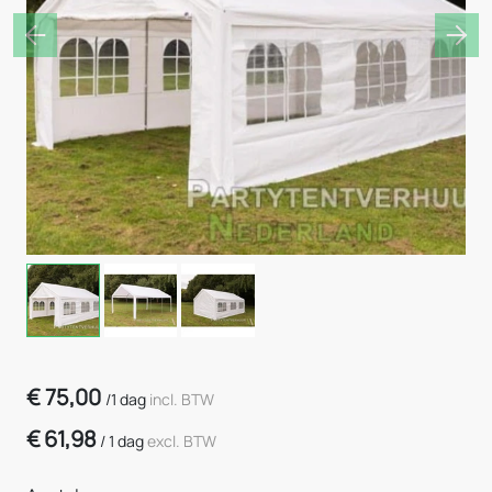
Previous
Nex
€
75,00
/
1 dag
incl. BTW
€
61,98
/
1 dag
excl. BTW