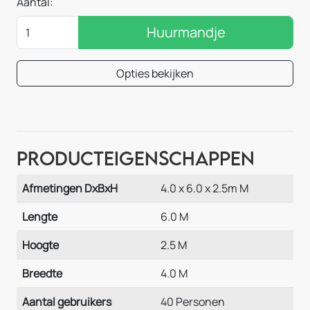
Aantal:
Huurmandje
Opties bekijken
Producteigenschappen
Afmetingen DxBxH
4.0 x 6.0 x 2.5m M
Lengte
6.0 M
Hoogte
2.5 M
Breedte
4.0 M
Aantal gebruikers
40 Personen