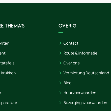
e thema's
Overig
enten
Contact
ent
Route & informatie
statafels
Over ons
& krukken
Vermietung Deutschland
Blog
n
Huurvoorwaarden
pparatuur
Bezorgingsvoorwaarden