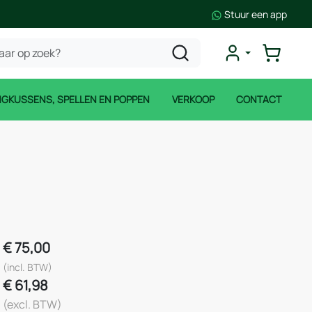
Stuur een app
NGKUSSENS, SPELLEN EN POPPEN
VERKOOP
CONTACT
€
75,00
(incl. BTW)
€
61,98
(excl. BTW)