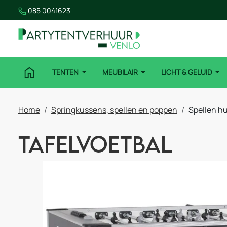
085 0041623
TENTEN
MEUBILAIR
LICHT & GELUID
Home
Springkussens, spellen en poppen
Spellen h
Tafelvoetbal