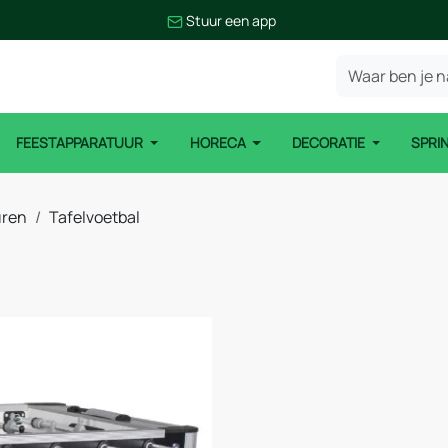
Stuur een app
FEESTAPPARATUUR
HORECA
DECORATIE
SPRI
uren
Tafelvoetbal