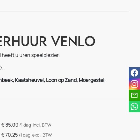
Verhuur Venlo
l heeft u uren speelplezier.
e.
fac
nbeek, Kaatsheuvel, Loon op Zand, Moergestel,
ins
€
85,00
/1 dag
incl. BTW
€
70,25
/1 dag
excl. BTW