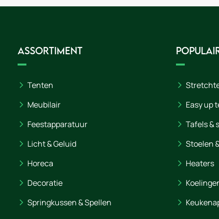
Assortiment
Populair
Tenten
Stretcht
Meubilair
Easy up t
Feestapparatuur
Tafels & 
Licht & Geluid
Stoelen 
Horeca
Heaters
Decoratie
Koelinge
Springkussen & Spellen
Keukena